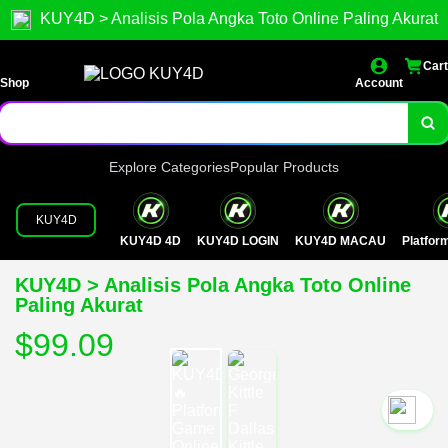
KUY4D > Analisis Pola Angka Toto Online Paling Akurat
Cart
Shop
Account
Explore Categories
Popular Products
KUY4D
KUY4D 4D
KUY4D LOGIN
KUY4D MACAU
Platfo
KUY4D > Analisis Pola Angka Toto Online
Paling Akurat
$99.09
`2