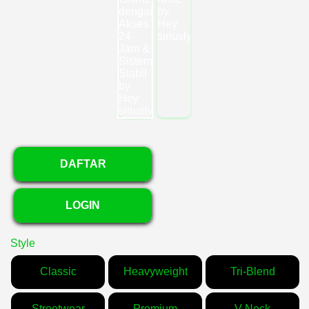
DAFTAR
LOGIN
Style
Classic
Heavyweight
Tri-Blend
Streetwear
Premium
V-Neck