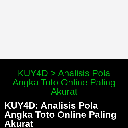
KUY4D > Analisis Pola
Angka Toto Online Paling
Akurat
KUY4D: Analisis Pola
Angka Toto Online Paling
Akurat