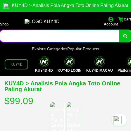
KUY4D > Analisis Pola Angka Toto Online Paling Akurat
Cart
Shop
Account
Explore Categories
Popular Products
KUY4D
KUY4D 4D
KUY4D LOGIN
KUY4D MACAU
Platfo
KUY4D > Analisis Pola Angka Toto Online
Paling Akurat
$99.09
`2