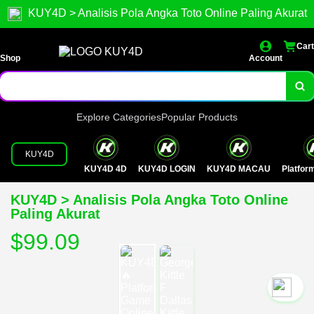
KUY4D > Analisis Pola Angka Toto Online Paling Akurat
Cart
Shop
Account
Explore Categories
Popular Products
KUY4D
KUY4D 4D
KUY4D LOGIN
KUY4D MACAU
Platfo
KUY4D > Analisis Pola Angka Toto Online
Paling Akurat
$99.09
`2