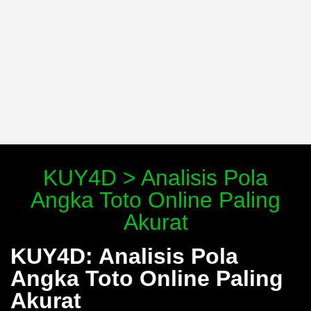
KUY4D > Analisis Pola
Angka Toto Online Paling
Akurat
KUY4D: Analisis Pola
Angka Toto Online Paling
Akurat