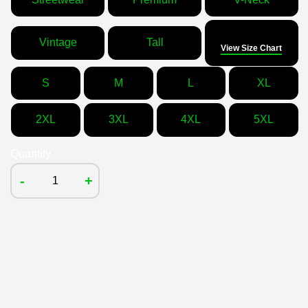
Size
Vintage
Tall
View Size Chart
S
M
L
XL
2XL
3XL
4XL
5XL
Quantity
-
+