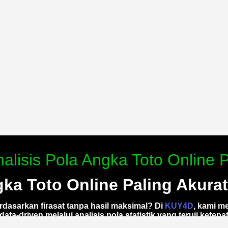
lisis Pola Angka Toto Online P
ka Toto Online Paling Akurat
asarkan firasat tanpa hasil maksimal? Di
KUY4D
, kami m
a-driven melalui analisis pola statistik yang teruji ketepa