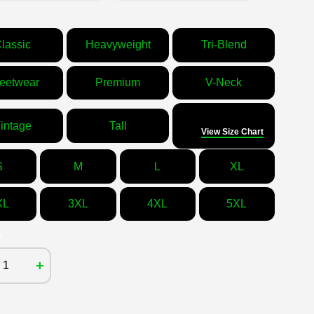
lassic
Heavyweight
Tri-Blend
reetwear
Premium
V-Neck
Size
intage
Tall
View Size Chart
S
M
L
XL
XL
3XL
4XL
5XL
y
+