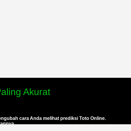
aling Akurat
engubah cara Anda melihat prediksi Toto Online.
tannya.