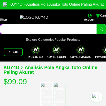
KUY4D > Analisis Pola Angka Toto Online Paling Akurat
Cart
Shop
Account
Explore Categories
Popular Products
KUY4D
KUY4D 4D
KUY4D LOGIN
KUY4D MACAU
Platfo
KUY4D > Analisis Pola Angka Toto Online
Paling Akurat
$99.09
`2