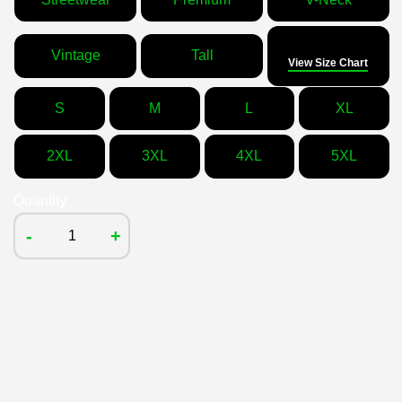
Size
Vintage
Tall
View Size Chart
S
M
L
XL
2XL
3XL
4XL
5XL
Quantity
-
+